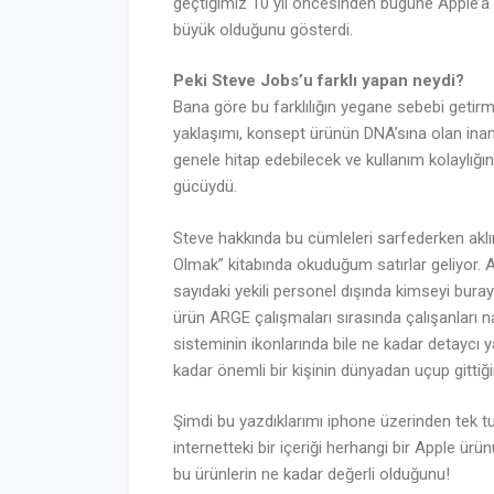
geçtiğimiz 10 yıl öncesinden bugüne Apple’a 
büyük olduğunu gösterdi.
Peki Steve Jobs’u farklı yapan neydi?
Bana göre bu farklılığın yegane sebebi geti
yaklaşımı, konsept ürünün DNA’sına olan inanc
genele hitap edebilecek ve kullanım kolaylığ
gücüydü.
Steve hakkında bu cümleleri sarfederken aklı
Olmak” kitabında okuduğum satırlar geliyor. Ap
sayıdaki yekili personel dışında kimseyi bur
ürün ARGE çalışmaları sırasında çalışanları na
sisteminin ikonlarında bile ne kadar detaycı ya
kadar önemli bir kişinin dünyadan uçup gittiği
Şimdi bu yazdıklarımı iphone üzerinden tek tuş
internetteki bir içeriği herhangi bir Apple ürü
bu ürünlerin ne kadar değerli olduğunu!