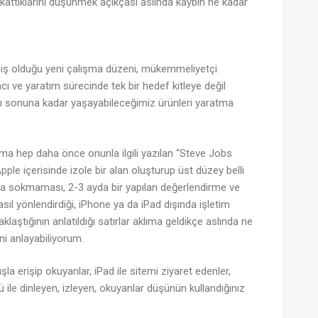
kattıklarını düşünmek açıkçası aslında kaybın ne kadar
rmiş olduğu yeni çalışma düzeni, mükemmeliyetçi
ı ve yaratım sürecinde tek bir hedef kitleye değil
ını sonuna kadar yaşayabileceğimiz ürünleri yaratma
ma hep daha önce onunla ilgili yazılan “Steve Jobs
ple içerisinde izole bir alan oluşturup üst düzey belli
aya sokmaması, 2-3 ayda bir yapılan değerlendirme ve
sıl yönlendirdiği, iPhone ya da iPad dışında işletim
klaştığının anlatıldığı satırlar aklıma geldikçe aslında ne
ni anlayabiliyorum.
la erişip okuyanlar, iPad ile sitemi ziyaret edenler,
nü ile dinleyen, izleyen, okuyanlar düşünün kullandığınız