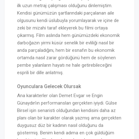
ilk uzun metraj çalışması olduğunu dinlemiştim.
Kendisi günümüzün şartlarındaki parçalanan aile
olgusunu kendi üslubuyla yorumlayarak ve içine de
zeki bir mizahi taraf ekleyerek bu filmi ortaya
çıkarmış. Film aslında hem günümüzdeki ekonomik
darboğazın yirmi küsür senelik bir evliliği nasıl bir
anda parçaladığını, hem bir esnafın bu ekonomik
ortamda nasıl zarar gördüğünü hem de söylenen
pembe yalanların hayatı ne hale getirebileceğini
esprili bir dille anlatmış.
Oyunculara Gelecek Olursak
Ana karakterler olan Demet Evgar ve Engin
Günaydın’ın performansları gerçekten iyiydi. Gülse
Birsel işin senaristi olduğundan kendisini daha az
planı olan bir karakter olarak yazmış ama gerçekten
duygusuz düz bir kadının nasıl olduğunu da
göstermiş. Benim kendi adıma en çok güldüğüm