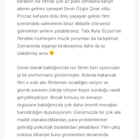
karakter ise filmde çok az planı olmasına karşın
ailenin gelinini oynayan Devin Özgür Çınar oldu.
Prozac kafasını dolu dolu yaşayan gelinin film
içerisindeki sahnelerini biraz dikkatle izlerseniz
gülmekten yerlere yatabilirsiniz. Tabi Ayta Sözeri’nin
filmdeki muhteşem müzik yorumları da tartışılmaz.
Zamanında sigarayı bıraksaymış daha da iyi
olabilirmiş ama
Genel olarak baktığımızda ise filmin tüm oyuncuları
iyi bir performans göstermişler. Aslında bakarsak
film o eski aile filmlerinin sıcaklığını veriyor ve
gişede parasını ödeyip izleyen kişiye sunduğu vaadi
gerçekleştiriyor. Ancak konusu ve senaryo
örgüsüne baktığımızda çok daha önemli mesajları
barındırdığını düşünüyorum. Günümüzde bir çok aile
maddi olanaksızlıklardan, para problemlerinin
getirdiği psikolojik baskılardan yıkılabiliyor. Film çıkış
noktası itibariyle bunu gösterirken devamında