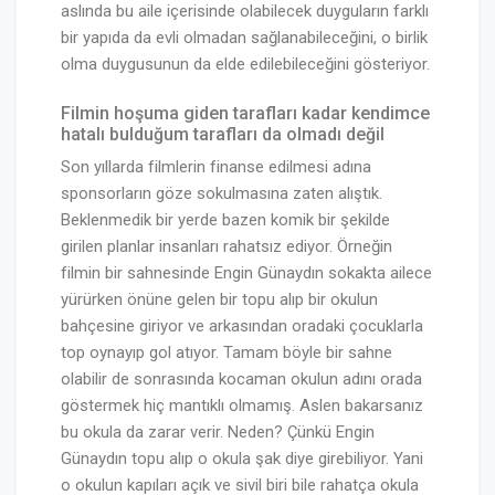
aslında bu aile içerisinde olabilecek duyguların farklı
bir yapıda da evli olmadan sağlanabileceğini, o birlik
olma duygusunun da elde edilebileceğini gösteriyor.
Filmin hoşuma giden tarafları kadar kendimce
hatalı bulduğum tarafları da olmadı değil
Son yıllarda filmlerin finanse edilmesi adına
sponsorların göze sokulmasına zaten alıştık.
Beklenmedik bir yerde bazen komik bir şekilde
girilen planlar insanları rahatsız ediyor. Örneğin
filmin bir sahnesinde Engin Günaydın sokakta ailece
yürürken önüne gelen bir topu alıp bir okulun
bahçesine giriyor ve arkasından oradaki çocuklarla
top oynayıp gol atıyor. Tamam böyle bir sahne
olabilir de sonrasında kocaman okulun adını orada
göstermek hiç mantıklı olmamış. Aslen bakarsanız
bu okula da zarar verir. Neden? Çünkü Engin
Günaydın topu alıp o okula şak diye girebiliyor. Yani
o okulun kapıları açık ve sivil biri bile rahatça okula