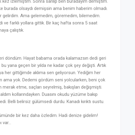
ilk kez izlemiştim. Sonra sarılıp ben buradayım demiştim.
ke burada olsaydı demişsin ama benim haberim olmadı.
salar gelirdim. Ama gelemedim, göremedim, bilemedim.
i ve farklı yollara gittik. Bir kaç hafta sonra 5 saat
aya çalıştık.
 geri döndüm. Hayat babama orada kalamazsın dedi geri
 bu yana geçen bir yılda ne kadar çok şey değişti. Artık
a her gittiğimde aklıma sen geliyorsun. Yediğim her
um ama yok. Dedemi gördüm seni yolcularken, beni çok
n merak etme, saçları seyrelmiş, bakışları değişmişti.
ı aldım kollarındayken. Duasını okudu yüzüme bakıp
di. Belli belirsiz gülümsedi durdu. Kanadı kırıktı sustu.
nümünde bir kez daha özledim. Hadi denize gidelim!
ı var…