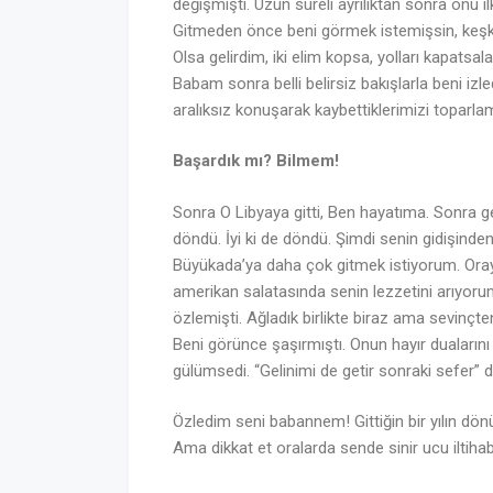
değişmişti. Uzun süreli ayrılıktan sonra onu 
Gitmeden önce beni görmek istemişsin, keş
Olsa gelirdim, iki elim kopsa, yolları kapat
Babam sonra belli belirsiz bakışlarla beni izled
aralıksız konuşarak kaybettiklerimizi toparlam
Başardık mı? Bilmem!
Sonra O Libyaya gitti, Ben hayatıma. Sonra
döndü. İyi ki de döndü. Şimdi senin gidişinden
Büyükada’ya daha çok gitmek istiyorum. Oray
amerikan salatasında senin lezzetini arıyor
özlemişti. Ağladık birlikte biraz ama sevinçte
Beni görünce şaşırmıştı. Onun hayır duaların
gülümsedi. “Gelinimi de getir sonraki sefer” de
Özledim seni babannem! Gittiğin bir yılın dö
Ama dikkat et oralarda sende sinir ucu iltihab