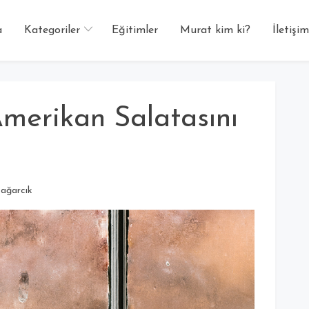
a
Kategoriler
Eğitimler
Murat kim ki?
İletişim
merikan Salatasını
ağarcık