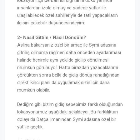
lokasyon, içinde barındırdığı tarihi doku yanında
insanlardan izole olmuş ve sadece yatlar ile
ulaşılabilecek özel sahilleriyle de tatil yapacakların
ilgisini çekebilir düşüncesindeyim.
2- Nasıl Gittim / Nasıl Döndüm?
Aslına bakarsanız özel bir amaç ile Symi adasına
gitmiş olmama rağmen daha önceden ayarlanması
halinde benimle aynı şekilde gidilip dönülmesi
mümkün görünüyor. Hatta birazdan yazacaklarımı
gördükten sonra belki de gidiş dönüş rahatlığından
direkt ikinci planı da uygulamak sizin için daha
mümkün olabilir.
Dediğim gibi bizim gidiş sebebimiz farklı olduğundan
lokasyonumuz aşağıdaki şekildeydi. Bu farklılıktan
dolayı da Datça limanından Symi adasına özel bir
yat ile geçtik.