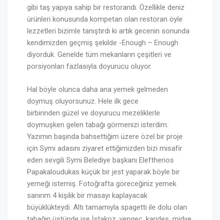
gibi taş yapıya sahip bir restorandı. Özellikle deniz
ürünleri konusunda kompetan olan restoran öyle
lezzetleri bizimle tanıştırdı ki artık gecenin sonunda
kendimizden geçmiş şekilde -Enough – Enough
diyorduk. Genelde tüm mekanların çeşitleri ve
porsiyonları fazlasıyla doyurucu oluyor.
Hal böyle olunca daha ana yemek gelmeden
doymuş oluyorsunuz. Hele ilk gece
birbirinden güzel ve doyurucu mezeliklerle
doymuşken gelen tabağı görmenizi isterdim.
Yazımın başında bahsettiğim üzere özel bir proje
için Symi adasını ziyaret ettiğimizden bizi misafir
eden sevgili Symi Belediye başkanı Eleftherios
Papakaloudukas küçük bir jest yaparak böyle bir
yemeği istemiş. Fotoğrafta göreceğiniz yemek
sanırım 4 kişilik bir masayı kaplayacak
büyüklükteydi. Altı tamamıyla spagetti ile dolu olan
tabağın üstünde ise İstakoz, yengeç, karides, midye