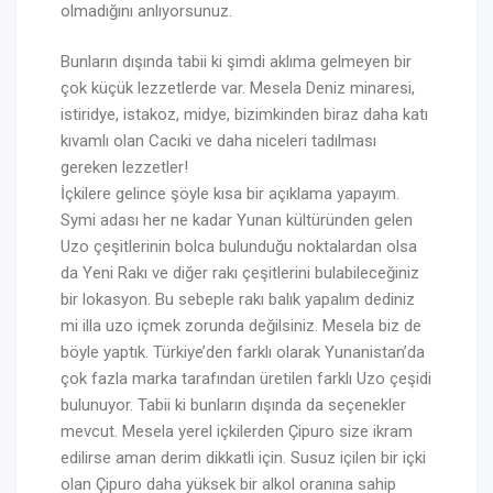
olmadığını anlıyorsunuz.
Bunların dışında tabii ki şimdi aklıma gelmeyen bir
çok küçük lezzetlerde var. Mesela Deniz minaresi,
istiridye, istakoz, midye, bizimkinden biraz daha katı
kıvamlı olan Cacıki ve daha niceleri tadılması
gereken lezzetler!
İçkilere gelince şöyle kısa bir açıklama yapayım.
Symi adası her ne kadar Yunan kültüründen gelen
Uzo çeşitlerinin bolca bulunduğu noktalardan olsa
da Yeni Rakı ve diğer rakı çeşitlerini bulabileceğiniz
bir lokasyon. Bu sebeple rakı balık yapalım dediniz
mi illa uzo içmek zorunda değilsiniz. Mesela biz de
böyle yaptık. Türkiye’den farklı olarak Yunanistan’da
çok fazla marka tarafından üretilen farklı Uzo çeşidi
bulunuyor. Tabii ki bunların dışında da seçenekler
mevcut. Mesela yerel içkilerden Çipuro size ikram
edilirse aman derim dikkatli için. Susuz içilen bir içki
olan Çipuro daha yüksek bir alkol oranına sahip