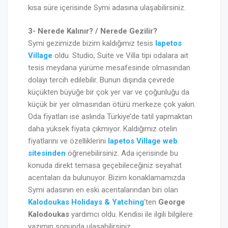
kısa süre içerisinde Symi adasına ulaşabilirsiniz.
3- Nerede Kalınır? / Nerede Gezilir?
Symi gezimizde bizim kaldığımız tesis
Iapetos
Village
oldu. Studio, Suite ve Villa tipi odalara ait
tesis meydana yürüme mesafesinde olmasından
dolayı tercih edilebilir. Bunun dışında çevrede
küçükten büyüğe bir çok yer var ve çoğunluğu da
küçük bir yer olmasından ötürü merkeze çok yakın.
Oda fiyatları ise aslında Türkiye’de tatil yapmaktan
daha yüksek fiyata çıkmıyor. Kaldığımız otelin
fiyatlarını ve özelliklerini
Iapetos Village web
sitesinden
öğrenebilirsiniz. Ada içerisinde bu
konuda direkt temasa geçebileceğiniz seyahat
acentaları da bulunuyor. Bizim konaklamamızda
Symi adasının en eski acentalarından biri olan
Kalodoukas Holidays & Yatching
‘ten
George
Kalodoukas
yardımcı oldu. Kendisi ile ilgili bilgilere
yazımın sonunda ulaşabilirsiniz.