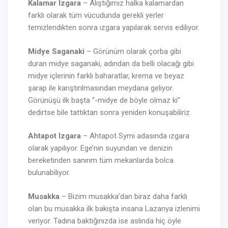
Kalamar Izgara
– Alıştığımız halka kalamardan
farklı olarak tüm vücudunda gerekli yerler
temizlendikten sonra ızgara yapılarak servis ediliyor.
Midye Saganaki
– Görünüm olarak çorba gibi
duran midye saganaki, adından da belli olacağı gibi
midye içlerinin farklı baharatlar, krema ve beyaz
şarap ile karıştırılmasından meydana geliyor.
Görünüşü ilk başta “-midye de böyle olmaz ki”
dedirtse bile tattıktan sonra yeniden konuşabiliriz.
Ahtapot Izgara
– Ahtapot Symi adasında ızgara
olarak yapılıyor. Ege’nin suyundan ve denizin
bereketinden sanırım tüm mekanlarda bolca
bulunabiliyor.
Musakka
– Bizim musakka’dan biraz daha farklı
olan bu musakka ilk bakışta insana Lazanya izlenimi
veriyor. Tadına baktığınızda ise aslında hiç öyle