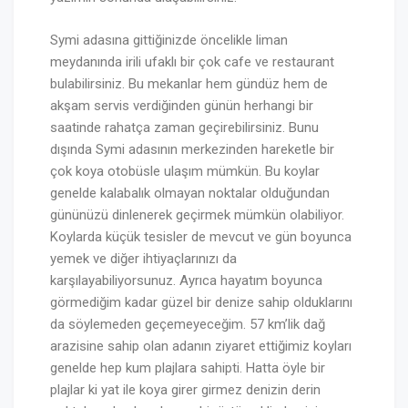
Symi adasına gittiğinizde öncelikle liman
meydanında irili ufaklı bir çok cafe ve restaurant
bulabilirsiniz. Bu mekanlar hem gündüz hem de
akşam servis verdiğinden günün herhangi bir
saatinde rahatça zaman geçirebilirsiniz. Bunu
dışında Symi adasının merkezinden hareketle bir
çok koya otobüsle ulaşım mümkün. Bu koylar
genelde kalabalık olmayan noktalar olduğundan
gününüzü dinlenerek geçirmek mümkün olabiliyor.
Koylarda küçük tesisler de mevcut ve gün boyunca
yemek ve diğer ihtiyaçlarınızı da
karşılayabiliyorsunuz. Ayrıca hayatım boyunca
görmediğim kadar güzel bir denize sahip olduklarını
da söylemeden geçemeyeceğim. 57 km’lik dağ
arazisine sahip olan adanın ziyaret ettiğimiz koyları
genelde hep kum plajlara sahipti. Hatta öyle bir
plajlar ki yat ile koya girer girmez denizin derin