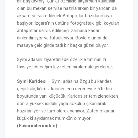
bir başkaymış. Çünkü özellikle akşamları kalabalık
olan bu mekan servise hazırlanırken bir yandan da
akşam servis edilecek Ahtapotlar hazırlanmaya
başlıyor. Izgara’nın üstüne fotoğraftaki gibi koyulan
ahtapotlar servis edileceği zamana kadar
dinlendiriliyor ve tütsüleniyor. Böyle olunca da
masaya geldiğinde tadı bir başka güzel oluyor.
Symi adasını ziyaretinizde özellikle tatmanızı
tavsiye edeceğim lezzetleri sıralamak gerekirse;
Symi Karidesi
– Symi adasına özgü bu karides
çeşidi alıştığımız karideslerin neredeyse 5’te biri
boyutunda yani küçücük. Karidesler temizlendikten
sonra yüksek ısıdaki yağa sokulup çıkarılarak
hazırlanıyor ve tüm olarak yeniyor. Zaten o kadar
küçük ki ayıklamak mümkün olmuyor
(Favorimlerimden)