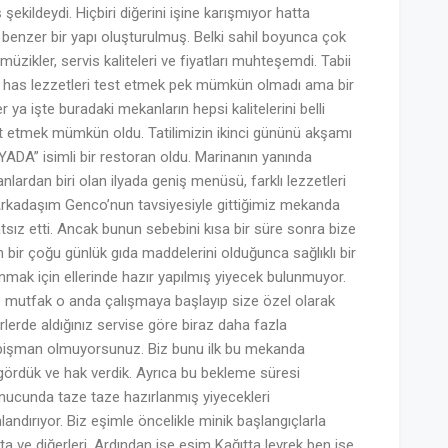
 şekildeydi. Hiçbiri diğerini işine karışmıyor hatta
a benzer bir yapı oluşturulmuş. Belki sahil boyunca çok
üzikler, servis kaliteleri ve fiyatları muhteşemdi. Tabii
ne has lezzetleri test etmek pek mümkün olmadı ama bir
r ya işte buradaki mekanların hepsi kalitelerini belli
et etmek mümkün oldu. Tatilimizin ikinci gününü akşamı
YADA” isimli bir restoran oldu. Marinanın yanında
rdan biri olan ilyada geniş menüsü, farklı lezzetleri
m. Arkadaşım Genco’nun tavsiyesiyle gittiğimiz mekanda
tsız etti. Ancak bunun sebebini kısa bir süre sonra bize
 bir çoğu günlük gıda maddelerini olduğunca sağlıklı bir
mak için ellerinde hazır yapılmış yiyecek bulunmuyor.
se mutfak o anda çalışmaya başlayıp size özel olarak
irlerde aldığınız servise göre biraz daha fazla
e pişman olmuyorsunuz. Biz bunu ilk bu mekanda
gördük ve hak verdik. Ayrıca bu bekleme süresi
onucunda taze taze hazırlanmış yiyecekleri
hlandırıyor. Biz eşimle öncelikle minik başlangıçlarla
ata ve diğerleri. Ardından ise eşim Kağıtta levrek ben ise