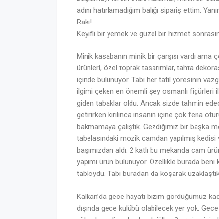
adını hatırlamadığım balığı sipariş ettim. Ya
Rakı!
Keyifli bir yemek ve güzel bir hizmet sonras
Minik kasabanın minik bir çarşısı vardı ama ç
ürünleri, özel toprak tasarımlar, tahta dekora
içinde bulunuyor. Tabi her tatil yöresinin vaz
ilgimi çeken en önemli şey osmanlı figürleri
giden tabaklar oldu. Ancak sizde tahmin edecek
getirirken kırılınca insanın içine çok fena ot
bakmamaya çalıştık. Gezdiğimiz bir başka meka
tabelasındaki mozik camdan yapılmış kedisi ve i
başımızdan aldı. 2 katlı bu mekanda cam ürünler
yapımı ürün bulunuyor. Özellikle burada beni 
tabloydu. Tabi buradan da koşarak uzaklaştık
Kalkan’da gece hayatı bizim gördüğümüz kada
dışında gece kulübü olabilecek yer yok. Gece