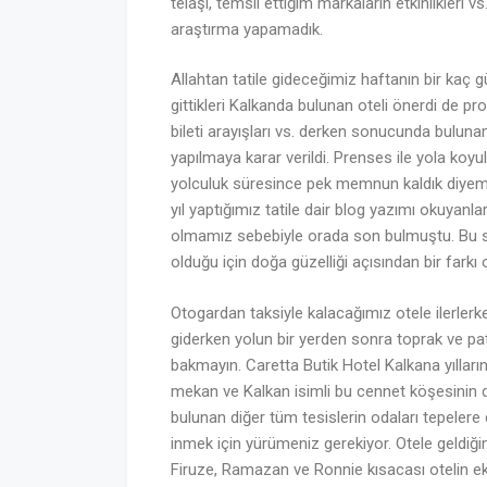
telaşı, temsil ettiğim markaların etkinlikleri vs
araştırma yapamadık.
Allahtan tatile gideceğimiz haftanın bir ka
gittikleri Kalkanda bulunan oteli önerdi de
bileti arayışları vs. derken sonucunda buluna
yapılmaya karar verildi. Prenses ile yola koyul
yolculuk süresince pek memnun kaldık diyeme
yıl yaptığımız tatile dair blog yazımı okuyanla
olmamız sebebiyle orada son bulmuştu. Bu se
olduğu için doğa güzelliği açısından bir fark
Otogardan taksiyle kalacağımız otele ilerler
giderken yolun bir yerden sonra toprak ve p
bakmayın. Caretta Butik Hotel Kalkana yıllar
mekan ve Kalkan isimli bu cennet köşesinin de
bulunan diğer tüm tesislerin odaları tepele
inmek için yürümeniz gerekiyor. Otele geldiğ
Firuze, Ramazan ve Ronnie kısacası otelin e