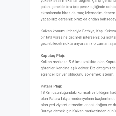
yüksek sesli mekanlar değiller. Çarşı içerisin
çalan, genelde bira içip çerez eşliğinde sohb
ekranlarında biraz da maç izlemedim desem y
yapabiliriz derseniz biraz da ondan bahsede
Kalkan konumu itibariyle Fethiye, Kaş, Kekov
bir tatil yöresine geçmek isterseniz bu noktal
gezilebilecek nokta arıyorsanız o zaman aşağ
Kaputaş Plajı:
Kalkan merkeze 5-6 km uzaklıkta olan Kaput
görenleri kendine aşık ediyor. Biz gittiğimizde
eğlenceli bir yer olduğunu söylemek isterim.
Patara Plajı:
18 Km uzunluğundaki kumsalı ve bildiğim kada
olan Patara Likya medeniyetinin başkentinde 
olan yeri ziyaret etmedim ancak doğası ve de
Buraya gitmek için Kalkan merkezinden günün b