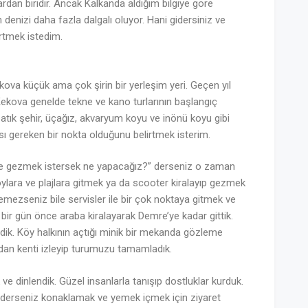
lardan biridir. Ancak Kalkanda aldığım bilgiye göre
 denizi daha fazla dalgalı oluyor. Hani gidersiniz ve
irtmek istedim.
ova küçük ama çok şirin bir yerleşim yeri. Geçen yıl
Kekova genelde tekne ve kano turlarının başlangıç
batık şehir, üçağız, akvaryum koyu ve inönü koyu gibi
ası gereken bir nokta olduğunu belirtmek isterim.
öre gezmek istersek ne yapacağız?” derseniz o zaman
oylara ve plajlara gitmek ya da scooter kiralayıp gezmek
emezseniz bile servisler ile bir çok noktaya gitmek ve
gün önce araba kiralayarak Demre’ye kadar gittik.
edik. Köy halkının açtığı minik bir mekanda gözleme
dan kenti izleyip turumuzu tamamladık.
k ve dinlendik. Güzel insanlarla tanışıp dostluklar kurduk.
iderseniz konaklamak ve yemek içmek için ziyaret