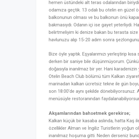
hemen üstündeki alt teras odalarından biriydi
odamıza geçtik. 13 odalı bu otelin en güzel öze
balkonunun olması ve bu balkonun önü kapa
bakmasıydı. Odanın içi ise gayet yeterliydi. H
belirtmeliyim ki denize bakan bu terasta siz
havlunuzu alıp 15-20 adım sonra şezlongunu
Bize öyle yaptık. Eşyalarımızı yerleştirip kıs
derken bir saniye bile düşünmüyorum. Çünkü g
doğasıyla inanılmaz bir yer. Hani karadenizin y
Otelin Beach Club bölümü tüm Kalkan ziyaret
marinadan kalkan ücretsiz tekne ile gün boy
son 18:00’de aynı şekilde dönebiliyorsunuz. 
menüsüyle restoranından faydalanabiliyorsun
Akşamlarından bahsetmek gerekirse;
Kalkan küçük bir kasaba aslında, hatta Kaş ile k
özellikler Alman ve İngiliz Turistlerin yoğun ol
inanılmaz hoşuma gitti. Neden derseniz bunda