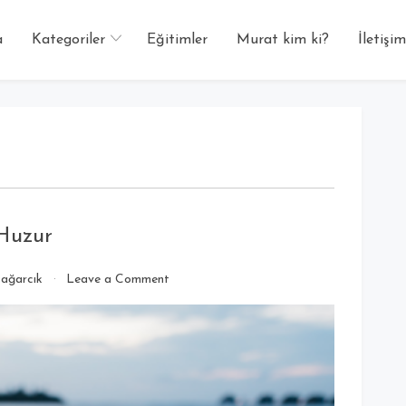
a
Kategoriler
Eğitimler
Murat kim ki?
İletişim
1
 Huzur
ağarcık
Leave a Comment