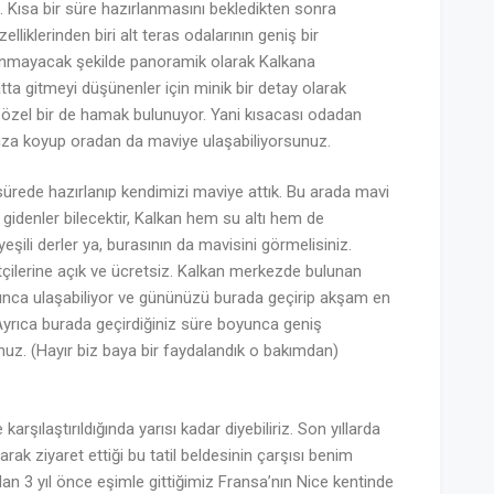
. Kısa bir süre hazırlanmasını bekledikten sonra
lliklerinden biri alt teras odalarının geniş bir
nmayacak şekilde panoramik olarak Kalkana
atta gitmeyi düşünenler için minik bir detay olarak
e özel bir de hamak bulunuyor. Yani kısacası odadan
za koyup oradan da maviye ulaşabiliyorsunuz.
a sürede hazırlanıp kendimizi maviye attık. Bu arada mavi
idenler bilecektir, Kalkan hem su altı hem de
eşili derler ya, burasının da mavisini görmelisiniz.
çilerine açık ve ücretsiz. Kalkan merkezde bulunan
unca ulaşabiliyor ve gününüzü burada geçirip akşam en
Ayrıca burada geçirdiğiniz süre boyunca geniş
uz. (Hayır biz baya bir faydalandık o bakımdan)
arşılaştırıldığında yarısı kadar diyebiliriz. Son yıllarda
arak ziyaret ettiği bu tatil beldesinin çarşısı benim
n 3 yıl önce eşimle gittiğimiz Fransa’nın Nice kentinde