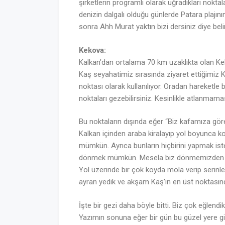
şirketlerin programlı olarak uğradıkları nokta
denizin dalgalı olduğu günlerde Patara plajının
sonra Ahh Murat yaktın bizi dersiniz diye bel
Kekova:
Kalkan’dan ortalama 70 km uzaklıkta olan Kek
Kaş seyahatimiz sırasında ziyaret ettiğimiz 
noktası olarak kullanılıyor. Oradan hareketle 
noktaları gezebilirsiniz. Kesinlikle atlanmam
Bu noktaların dışında eğer “Biz kafamıza g
Kalkan içinden araba kiralayıp yol boyunca k
mümkün. Ayrıca bunların hiçbirini yapmak ist
dönmek mümkün. Mesela biz dönmemizden bir 
Yol üzerinde bir çok koyda mola verip serinl
ayran yedik ve akşam Kaş’ın en üst noktasın
İşte bir gezi daha böyle bitti. Biz çok eğlendi
Yazımın sonuna eğer bir gün bu güzel yere g