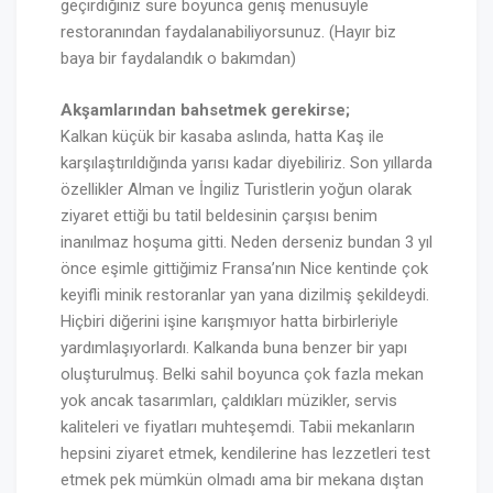
geçirdiğiniz süre boyunca geniş menüsüyle
restoranından faydalanabiliyorsunuz. (Hayır biz
baya bir faydalandık o bakımdan)
Akşamlarından bahsetmek gerekirse;
Kalkan küçük bir kasaba aslında, hatta Kaş ile
karşılaştırıldığında yarısı kadar diyebiliriz. Son yıllarda
özellikler Alman ve İngiliz Turistlerin yoğun olarak
ziyaret ettiği bu tatil beldesinin çarşısı benim
inanılmaz hoşuma gitti. Neden derseniz bundan 3 yıl
önce eşimle gittiğimiz Fransa’nın Nice kentinde çok
keyifli minik restoranlar yan yana dizilmiş şekildeydi.
Hiçbiri diğerini işine karışmıyor hatta birbirleriyle
yardımlaşıyorlardı. Kalkanda buna benzer bir yapı
oluşturulmuş. Belki sahil boyunca çok fazla mekan
yok ancak tasarımları, çaldıkları müzikler, servis
kaliteleri ve fiyatları muhteşemdi. Tabii mekanların
hepsini ziyaret etmek, kendilerine has lezzetleri test
etmek pek mümkün olmadı ama bir mekana dıştan