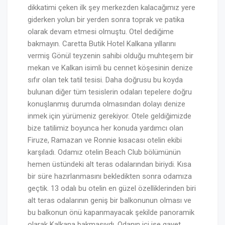
dikkatimi çeken ilk şey merkezden kalacağımız yere
giderken yolun bir yerden sonra toprak ve patika
olarak devam etmesi olmuştu. Otel dediğime
bakmayın. Caretta Butik Hotel Kalkana yıllarını
vermiş Gönül teyzenin sahibi olduğu muhteşem bir
mekan ve Kalkan isimli bu cennet köşesinin denize
sıfır olan tek tatil tesisi. Daha doğrusu bu koyda
bulunan diğer tüm tesislerin odaları tepelere doğru
konuşlanmış durumda olmasından dolayı denize
inmek için yürümeniz gerekiyor. Otele geldiğimizde
bize tatilimiz boyunca her konuda yardımcı olan
Firuze, Ramazan ve Ronnie kısacası otelin ekibi
karşıladı. Odamız otelin Beach Club bölümünün
hemen üstündeki alt teras odalarından biriydi. Kısa
bir süre hazırlanmasını bekledikten sonra odamıza
geçtik. 13 odalı bu otelin en güzel özelliklerinden biri
alt teras odalarının geniş bir balkonunun olması ve
bu balkonun önü kapanmayacak şekilde panoramik
olarak Kalkana bakmasıydı. Odanın içi ise gayet