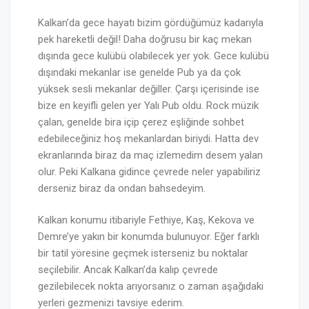
Kalkan’da gece hayatı bizim gördüğümüz kadarıyla
pek hareketli değil! Daha doğrusu bir kaç mekan
dışında gece kulübü olabilecek yer yok. Gece kulübü
dışındaki mekanlar ise genelde Pub ya da çok
yüksek sesli mekanlar değiller. Çarşı içerisinde ise
bize en keyifli gelen yer Yalı Pub oldu. Rock müzik
çalan, genelde bira içip çerez eşliğinde sohbet
edebileceğiniz hoş mekanlardan biriydi. Hatta dev
ekranlarında biraz da maç izlemedim desem yalan
olur. Peki Kalkana gidince çevrede neler yapabiliriz
derseniz biraz da ondan bahsedeyim.
Kalkan konumu itibariyle Fethiye, Kaş, Kekova ve
Demre’ye yakın bir konumda bulunuyor. Eğer farklı
bir tatil yöresine geçmek isterseniz bu noktalar
seçilebilir. Ancak Kalkan’da kalıp çevrede
gezilebilecek nokta arıyorsanız o zaman aşağıdaki
yerleri gezmenizi tavsiye ederim.