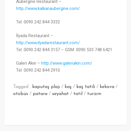
Aubergine Restaurant –
http://www.kalkanaubergine.com/
Tel: 0090 242 844 3332
İlyada Restaurant –
http://www.ilyadarestaurant.com/
Tel: 0090 242 844 3157 – GSM: 0090 533 748 6421
Galeri Akın –
http://www.galeriakin.com/
Tel: 0090 242 844 2910
Tagged :
kaputaş plajı
/
kaş
/
kaş tatili
/
kekova
/
otobüs
/
patara
/
seyahat
/
tatil
/
turizm