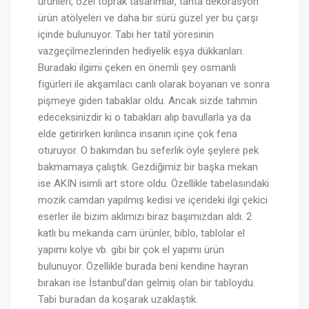
ürünleri, özel toprak tasarımlar, tahta dekorasyon
ürün atölyeleri ve daha bir sürü güzel yer bu çarşı
içinde bulunuyor. Tabi her tatil yöresinin
vazgeçilmezlerinden hediyelik eşya dükkanları.
Buradaki ilgimi çeken en önemli şey osmanlı
figürleri ile akşamlacı canlı olarak boyanan ve sonra
pişmeye giden tabaklar oldu. Ancak sizde tahmin
edeceksinizdir ki o tabakları alıp bavullarla ya da
elde getirirken kırılınca insanın içine çok fena
oturuyor. O bakımdan bu seferlik öyle şeylere pek
bakmamaya çalıştık. Gezdiğimiz bir başka mekan
ise AKIN isimli art store oldu. Özellikle tabelasındaki
mozik camdan yapılmış kedisi ve içerideki ilgi çekici
eserler ile bizim aklımızı biraz başımızdan aldı. 2
katlı bu mekanda cam ürünler, biblo, tablolar el
yapımı kolye vb. gibi bir çok el yapımı ürün
bulunuyor. Özellikle burada beni kendine hayran
bırakan ise İstanbul’dan gelmiş olan bir tabloydu.
Tabi buradan da koşarak uzaklaştık.