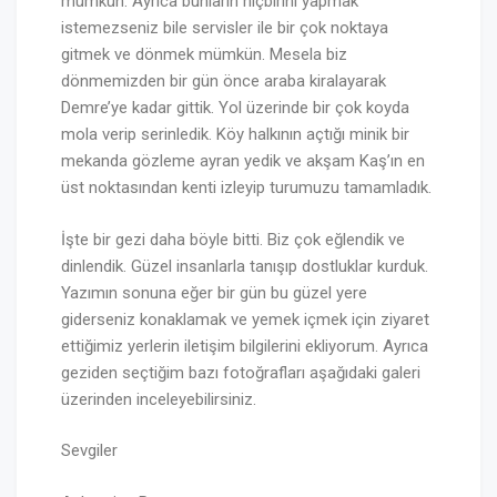
mümkün. Ayrıca bunların hiçbirini yapmak
istemezseniz bile servisler ile bir çok noktaya
gitmek ve dönmek mümkün. Mesela biz
dönmemizden bir gün önce araba kiralayarak
Demre’ye kadar gittik. Yol üzerinde bir çok koyda
mola verip serinledik. Köy halkının açtığı minik bir
mekanda gözleme ayran yedik ve akşam Kaş’ın en
üst noktasından kenti izleyip turumuzu tamamladık.
İşte bir gezi daha böyle bitti. Biz çok eğlendik ve
dinlendik. Güzel insanlarla tanışıp dostluklar kurduk.
Yazımın sonuna eğer bir gün bu güzel yere
giderseniz konaklamak ve yemek içmek için ziyaret
ettiğimiz yerlerin iletişim bilgilerini ekliyorum. Ayrıca
geziden seçtiğim bazı fotoğrafları aşağıdaki galeri
üzerinden inceleyebilirsiniz.
Sevgiler