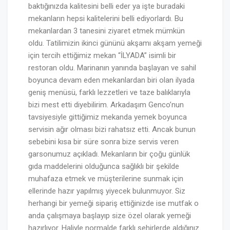
baktığınızda kalitesini belli eder ya işte buradaki
mekanların hepsi kalitelerini belli ediyorlardı. Bu
mekanlardan 3 tanesini ziyaret etmek mümkün
oldu. Tatilimizin ikinci gününü akşamı akşam yemeği
için tercih ettiğimiz mekan “İLYADA” isimli bir
restoran oldu. Marinanın yanında başlayan ve sahil
boyunca devam eden mekanlardan biri olan ilyada
geniş menüsü, farklı lezzetleri ve taze balıklarıyla
bizi mest etti diyebilirim. Arkadaşım Genco’nun
tavsiyesiyle gittiğimiz mekanda yemek boyunca
servisin ağır olması bizi rahatsız etti. Ancak bunun
sebebini kısa bir süre sonra bize servis veren
garsonumuz açıkladı. Mekanların bir çoğu günlük
gıda maddelerini olduğunca sağlıklı bir şekilde
muhafaza etmek ve müşterilerine sunmak için
ellerinde hazır yapılmış yiyecek bulunmuyor. Siz
herhangi bir yemeği sipariş ettiğinizde ise mutfak o
anda çalışmaya başlayıp size özel olarak yemeği
hazırlıyor. Haliyle normalde farklı şehirlerde aldığınız